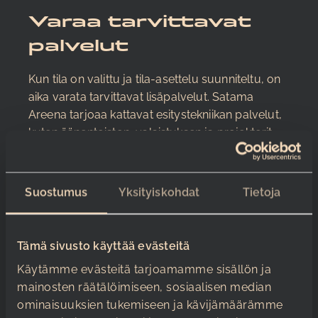
Varaa tarvittavat
palvelut
Kun tila on valittu ja tila-asettelu suunniteltu, on
aika varata tarvittavat lisäpalvelut. Satama
Areena tarjoaa kattavat esitystekniikan palvelut,
kuten äänentoiston, valaistuksen ja projektorit,
jotka tekevät tapahtumista sujuvia ja vaikuttavia.
Voit myös hyödyntää asiantuntevaa
Suostumus
Yksityiskohdat
Tietoja
henkilökuntaamme, joka auttaa sinua teknisten
ratkaisujen toteuttamisessa ja varmistaa, että
kaikki toimii moitteettomasti. Äänentoisto ja
Tämä sivusto käyttää evästeitä
esitystekniikka ovat olennainen osa onnistunutta
tilaisuutta, ja niiden varmistaminen ajoissa on
Käytämme evästeitä tarjoamamme sisällön ja
tärkeää.
mainosten räätälöimiseen, sosiaalisen median
ominaisuuksien tukemiseen ja kävijämäärämme