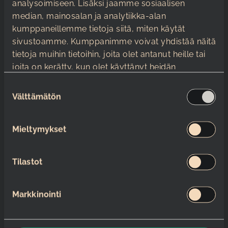
Varmista catering ja
analysoimiseen. Lisäksi jaamme sosiaalisen
tarjoilut
median, mainosalan ja analytiikka-alan
kumppaneillemme tietoja siitä, miten käytät
sivustoamme. Kumppanimme voivat yhdistää näitä
Tapahtuman onnistumiseen vaikuttaa myös
tietoja muihin tietoihin, joita olet antanut heille tai
tarjoilujen laatu ja monipuolisuus. Satama
joita on kerätty, kun olet käyttänyt heidän
Areena tarjoaa useita catering-vaihtoehtoja,
palvelujaan.
jotka voidaan räätälöidä tilaisuutesi tarpeisiin.
S
Voit valita esimerkiksi lounasbuffetin, joka
Välttämätön
u
sisältää raikkaita salaatteja, talon tuoretta leipää
o
ja kaksi lämmintä pääruokavaihtoehtoa.
s
Mieltymykset
t
Valitse tarjottavat siten, että ne sopivat
u
tilaisuuden luonteeseen ja osallistujien
m
Tilastot
mieltymyksiin. Huomioi myös erityisruokavaliot
u
ja tarjoa vaihtoehtoja kaikille osallistujille.
k
Markkinointi
s
Vinkkejä ja parhaita
e
käytäntöjä
n