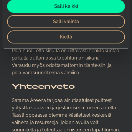
v
Salli kaikki
Jotta tapahtumasi olisi mahdollisimman
a
onnistunut, hyödynnä muutamia käytännön
l
Salli valinta
vinkkejä. Kommunikoi avoimesti kaikkien
i
n
sidosryhmien kanssa ja varmista, että kaikki ovat
Kiellä
t
tietoisia aikataulusta ja tehtävistään.
a
Pidä huoli, että sinulla on riittävästi henkilökuntaa
paikalla auttamassa tapahtuman aikana.
Varaudu myös odottamattomiin tilanteisiin, ja
pidä varasuunnitelma valmiina.
Yhteenveto
Satama Areena tarjoaa ainutlaatuiset puitteet
yritystilaisuuksien järjestämiseen meren äärellä.
Tässä oppaassa olemme käsitelleet keskeisiä
vaiheita ja resursseja, joiden avulla voit
suunnitella ja toteuttaa onnistuneen tapahtuman.