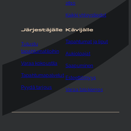
2810
Kaikki yhteystiedot
Järjestäjälle
Kävijälle
Tapahtumat ja liput
Tutustu
tapahtumatiloihin
Aukioloajat
Varaa kokoustila
Saapuminen
Tapahtumapalvelut
Esteettömyys
Pyydä tarjous
Varaa talokierros