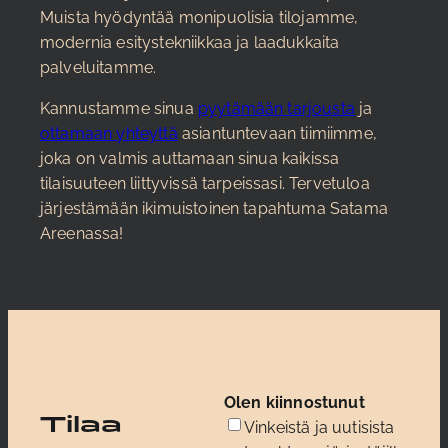
Muista hyödyntää monipuolisia tilojamme,
modernia esitystekniikkaa ja laadukkaita
palveluitamme.
Kannustamme sinua
pyytämään tarjousta
ja
ottamaan yhteyttä
asiantuntevaan tiimiimme,
joka on valmis auttamaan sinua kaikissa
tilaisuuteen liittyvissä tarpeissasi. Tervetuloa
järjestämään ikimuistoinen tapahtuma Satama
Areenassa!
Olen kiinnostunut
Tilaa
Vinkeistä ja uutisista