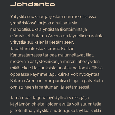
Johdanto
Yritystilaisuuksien järjestäminen merellisessä
ympäristössä tarjoaa ainutlaatuisia
mahdollisuuksia yhdistää liiketoiminta ja
elämykset. Satama Areena on täydellinen valinta
yritystilaisuuksien järjestämiseen.
Tapahtumakeskuksemme Kotkan
Kantasatamassa tarjoaa muunneltavat tilat,
modernin esitystekniikan ja meren läheisyyden,
mikä tekee tilaisuuksista unohtumattomia. Tässä
oppaassa käymme läpi, kuinka voit hyödyntää
Satama Areenan monipuolisia tiloja ja palveluita
onnistuneen tapahtuman järjestämisessä.
Tämä opas tarjoaa hyödyllisiä vinkkejä ja
käytännön ohjeita, joiden avulla voit suunnitella
ja toteuttaa yritystilaisuuden, joka täyttää kaikki