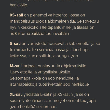
henkilölle.
XS-sali
on pienempi vaihtoehto, jossa on
mahdollisuus luoda aitiomainen tila. Se soveltuu
hyvin keskikokoisille tapahtumille, ja tilassa on
308 istumapaikkaa tuoliriveittäin.
S-sali
on varustettu nousevalla katsomolla, ja se
toimii parhaiten seminaareissa ja stand-up-
keikoissa, kun osallistujia on 150–700.
M-sali
tarjoaa joustavuutta ohjelmallisille
illanviettoille ja yritystilaisuuksille.
Seisomapaikkoja on 800 henkilölle, ja
istumapaikkoja tuoliriveittäin 400 henkilölle.
XL-sali
yhdistää L-salin ja XS-salin, ja se on
suurin yhtenäinen tilamme, johon mahtuu jopa
3200 henkilöä seisomaan.