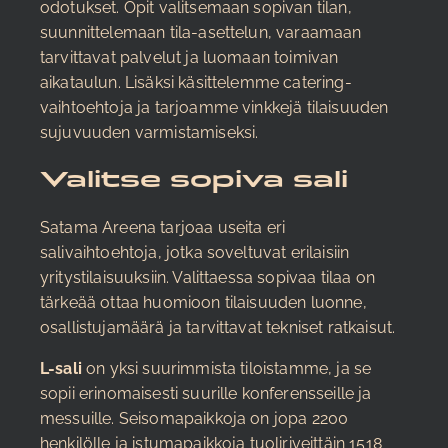
odotukset. Opit valitsemaan sopivan tilan,
suunnittelemaan tila-asettelun, varaamaan
tarvittavat palvelut ja luomaan toimivan
aikataulun. Lisäksi käsittelemme catering-
vaihtoehtoja ja tarjoamme vinkkejä tilaisuuden
sujuvuuden varmistamiseksi.
Valitse sopiva sali
Satama Areena tarjoaa useita eri
salivaihtoehtoja, jotka soveltuvat erilaisiin
yritystilaisuuksiin. Valittaessa sopivaa tilaa on
tärkeää ottaa huomioon tilaisuuden luonne,
osallistujamäärä ja tarvittavat tekniset ratkaisut.
L-sali
on yksi suurimmista tiloistamme, ja se
sopii erinomaisesti suurille konferensseille ja
messuille. Seisomapaikkoja on jopa 2200
henkilölle ja istumapaikkoja tuoliriveittäin 1518