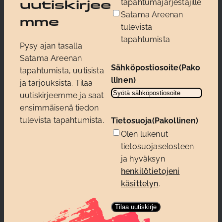
tapahtumajärjestäjille
uutiskirjee
Satama Areenan
mme
tulevista
tapahtumista
Pysy ajan tasalla
Satama Areenan
Sähköpostiosoite
(Pako
tapahtumista, uutisista
llinen)
ja tarjouksista. Tilaa
uutiskirjeemme ja saat
ensimmäisenä tiedon
tulevista tapahtumista.
Tietosuoja
(Pakollinen)
Olen lukenut
tietosuojaselosteen
ja hyväksyn
henkilötietojeni
käsittelyn
.