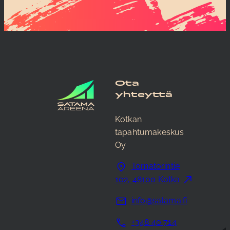
Ota
yhteyttä
Kotkan
tapahtumakeskus
Oy
Tornatorintie
102, 48100 Kotka
info@satama.fi
+348 40 714