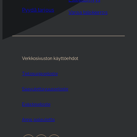
Pyydä tarjous
Varaa talokierros
Verkkosivuston käyttöehdot
Tietosuojaseloste
Saavutettavuusseloste
Evästeseloste
Anna palautetta