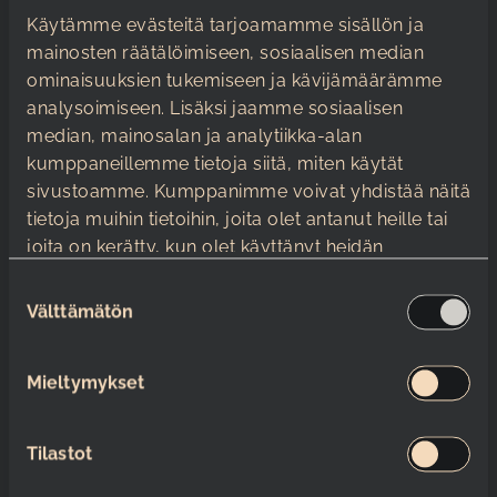
Käytämme evästeitä tarjoamamme sisällön ja
mainosten räätälöimiseen, sosiaalisen median
Lisätiedot
(Pakollinen)
ominaisuuksien tukemiseen ja kävijämäärämme
analysoimiseen. Lisäksi jaamme sosiaalisen
median, mainosalan ja analytiikka-alan
kumppaneillemme tietoja siitä, miten käytät
sivustoamme. Kumppanimme voivat yhdistää näitä
tietoja muihin tietoihin, joita olet antanut heille tai
joita on kerätty, kun olet käyttänyt heidän
palvelujaan.
S
Välttämätön
u
Toivon yhteydenottoa
(Pakollinen)
o
Puhelimitse
s
Mieltymykset
Sähköpostitse
t
u
m
Tilastot
u