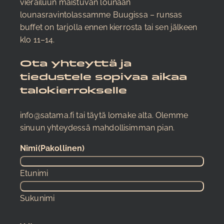
vierailuun maistuvan lounaan
lounasravintolassamme Buugissa – runsas
buffet on tarjolla ennen kierrosta tai sen jälkeen
klo 11–14.
Ota yhteyttä ja
tiedustele sopivaa aikaa
talokierrokselle
info@satama.fi tai täytä lomake alta. Olemme
sinuun yhteydessä mahdollisimman pian.
Nimi
(Pakollinen)
Etunimi
Sukunimi