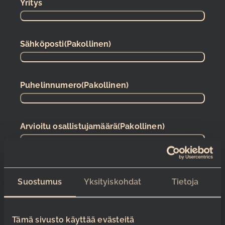
Yritys
Sähköposti
(Pakollinen)
Puhelinnumero
(Pakollinen)
Arvioitu osallistujamäärä
(Pakollinen)
Päivämäärätoive
(Pakollinen)
Suostumus
Yksityiskohdat
Tietoja
Aikatoive (kellonaika)
(Pakollinen)
Tämä sivusto käyttää evästeitä