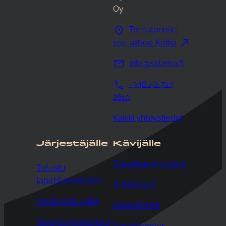
Oy
Tornatorintie
102, 48100 Kotka
info@satama.fi
+348 40 714
2810
Kaikki yhteystiedot
Järjestäjälle
Kävijälle
Tapahtumat ja liput
Tutustu
tapahtumatiloihin
Aukioloajat
Varaa kokoustila
Saapuminen
Tapahtumapalvelut
Esteettömyys