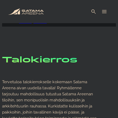
Etusivu
Vieraile
Talokierros
Talokierros
Tervetuloa talokierrokselle kokemaan Satama
Areena aivan uudella tavalla! Ryhmällenne
tarjoutuu mahdollisuus tutustua Satama Areenan
tiloihin, sen monipuolisiin mahdollisuuksiin ja
arkkitehtuuriin rauhassa. Kurkistatte kulisseihin ja
paikkoihin, joihin tavallinen kävijä ei pääse, ja