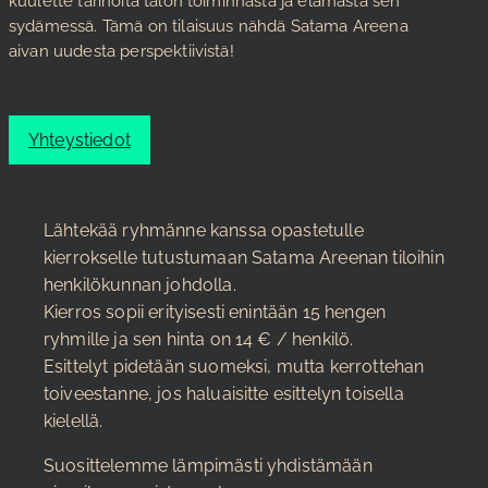
kuulette tarinoita talon toiminnasta ja elämästä sen
sydämessä. Tämä on tilaisuus nähdä Satama Areena
aivan uudesta perspektiivistä!
Yhteystiedot
Lähtekää ryhmänne kanssa opastetulle
kierrokselle tutustumaan Satama Areenan tiloihin
henkilökunnan johdolla.
Kierros sopii erityisesti enintään 15 hengen
ryhmille ja sen hinta on 14 € / henkilö.
Esittelyt pidetään suomeksi, mutta kerrottehan
toiveestanne, jos haluaisitte esittelyn toisella
kielellä.
Suosittelemme lämpimästi yhdistämään