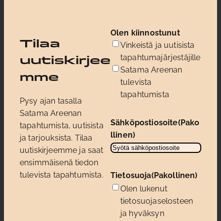
Olen kiinnostunut
Tilaa
Vinkeistä ja uutisista
tapahtumajärjestäjille
uutiskirjee
Satama Areenan
mme
tulevista
tapahtumista
Pysy ajan tasalla
Satama Areenan
Sähköpostiosoite
(Pako
tapahtumista, uutisista
llinen)
ja tarjouksista. Tilaa
uutiskirjeemme ja saat
ensimmäisenä tiedon
tulevista tapahtumista.
Tietosuoja
(Pakollinen)
Olen lukenut
tietosuojaselosteen
ja hyväksyn