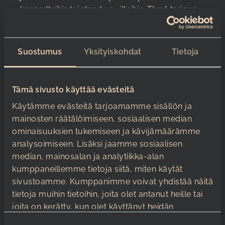
konsertteihin tai stand up -iltoihin. Tämä tarjoaa
erinomaisen tilaisuuden rentoutua ja nauttia
viihteestä yhdessä kollegoiden kanssa.
Suostumus
Yksityiskohdat
Tietoja
Mitä asioita tulee
ottaa huomioon
logistiikassa ja
Tämä sivusto käyttää evästeitä
Käytämme evästeitä tarjoamamme sisällön ja
järjestelyissä?
mainosten räätälöimiseen, sosiaalisen median
ominaisuuksien tukemiseen ja kävijämäärämme
Logistiikan sujuvuus on olennainen osa
analysoimiseen. Lisäksi jaamme sosiaalisen
onnistunutta tyky-päivää. Satama Areena tarjoaa
median, mainosalan ja analytiikka-alan
laajat pysäköintialueet, joilla on tilaa jopa 1200
kumppaneillemme tietoja siitä, miten käytät
autolle sekä bussien pysäköintimahdollisuudet,
sivustoamme. Kumppanimme voivat yhdistää näitä
mikä helpottaa osallistujien saapumista ja
tietoja muihin tietoihin, joita olet antanut heille tai
poistumista.
joita on kerätty, kun olet käyttänyt heidän
On myös tärkeää suunnitella aikataulut
palvelujaan.