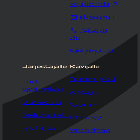
102, 48100 Kotka
info@satama.fi
+348 40 714
2810
Kaikki yhteystiedot
Järjestäjälle
Kävijälle
Tapahtumat ja liput
Tutustu
tapahtumatiloihin
Aukioloajat
Varaa kokoustila
Saapuminen
Tapahtumapalvelut
Esteettömyys
Pyydä tarjous
Varaa talokierros