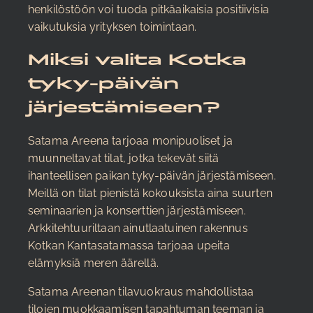
henkilöstöön voi tuoda pitkäaikaisia positiivisia
vaikutuksia yrityksen toimintaan.
Miksi valita Kotka
tyky-päivän
järjestämiseen?
Satama Areena tarjoaa monipuoliset ja
muunneltavat tilat, jotka tekevät siitä
ihanteellisen paikan tyky-päivän järjestämiseen.
Meillä on tilat pienistä kokouksista aina suurten
seminaarien ja konserttien järjestämiseen.
Arkkitehtuuriltaan ainutlaatuinen rakennus
Kotkan Kantasatamassa tarjoaa upeita
elämyksiä meren äärellä.
Satama Areenan tilavuokraus mahdollistaa
tilojen muokkaamisen tapahtuman teeman ja