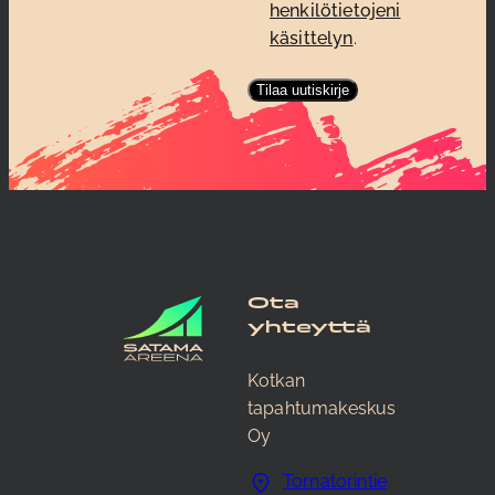
henkilötietojeni
käsittelyn
.
Ota
yhteyttä
Kotkan
tapahtumakeskus
Oy
Tornatorintie