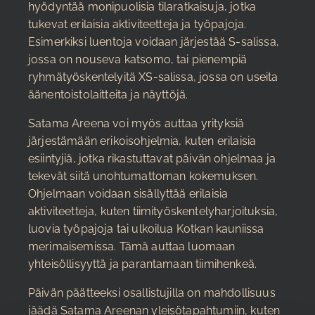
hyödyntää monipuolisia tilaratkaisuja, jotka
tukevat erilaisia aktiviteetteja ja työpajoja.
Esimerkiksi luentoja voidaan järjestää S-salissa,
jossa on nouseva katsomo, tai pienempiä
ryhmätyöskentelyitä XS-salissa, jossa on useita
äänentoistolaitteita ja näyttöjä.
Satama Areena voi myös auttaa yrityksiä
järjestämään erikoisohjelmia, kuten erilaisia
esiintyjiä, jotka rikastuttavat päivän ohjelmaa ja
tekevät siitä unohtumattoman kokemuksen.
Ohjelmaan voidaan sisällyttää erilaisia
aktiviteetteja, kuten tiimityöskentelyharjoituksia,
luovia työpajoja tai ulkoilua Kotkan kauniissa
merimaisemissa. Tämä auttaa luomaan
yhteisöllisyyttä ja parantamaan tiimihenkeä.
Päivän päätteeksi osallistujilla on mahdollisuus
jäädä Satama Areenan yleisötapahtumiin, kuten