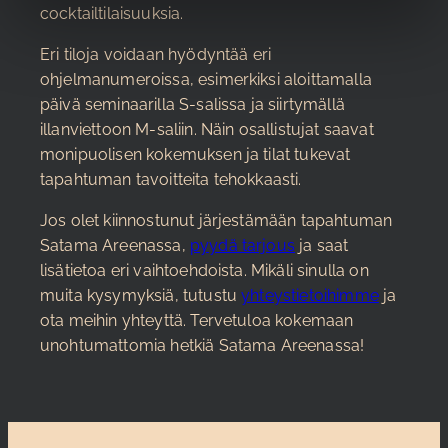
cocktailtilaisuuksia.
Eri tiloja voidaan hyödyntää eri
ohjelmanumeroissa, esimerkiksi aloittamalla
päivä seminaarilla S-salissa ja siirtymällä
illanviettoon M-saliin. Näin osallistujat saavat
monipuolisen kokemuksen ja tilat tukevat
tapahtuman tavoitteita tehokkaasti.
Jos olet kiinnostunut järjestämään tapahtuman
Satama Areenassa,
pyydä tarjous
ja saat
lisätietoa eri vaihtoehdoista. Mikäli sinulla on
muita kysymyksiä, tutustu
yhteystietoihimme
ja
ota meihin yhteyttä. Tervetuloa kokemaan
unohtumattomia hetkiä Satama Areenassa!