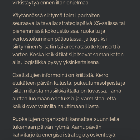
virkistäytyä ennen illan ohjelmaa.
Käytännössä siirtymä toimii parhaiten
seuraavalla tavalla: strategiapäivä XS-salissa tai
pienemmissä kokoustiloissa, ruokailu ja
verkostoituminen pääaulassa, ja lopuksi
siirtyminen S-saliin tai areenatasolle konserttia
varten. Koska kaikki tilat sijaitsevat saman katon
alla, logistiikka pysyy yksinkertaisena.
Osallistujien informointi on kriittistä. Kerro
etukäteen päivän kulusta, pukeutumisohjeista ja
siitä, millaista musiikkia illalla on luvassa. Tämä
auttaa luomaan odotuksia ja varmistaa, että
kaikki ovat valmiita nauttimaan illasta.
Ruokailujen organisointi kannattaa suunnitella
tukemaan päivän rytmiä. Aamupäivän
kahvitarjoilu energisoi strategiatyöskentelyä,