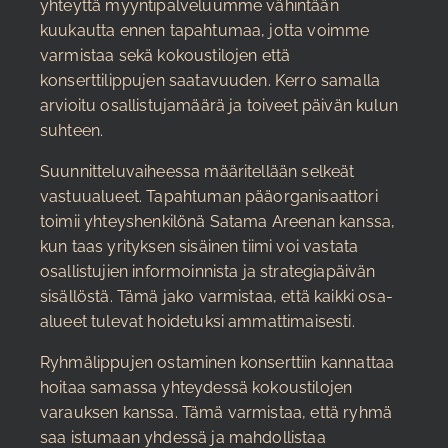
yhteyttä myyntipalveluumme vähintään
kuukautta ennen tapahtumaa, jotta voimme
varmistaa sekä kokoustilojen että
konserttilippujen saatavuuden. Kerro samalla
arvioitu osallistujamäärä ja toiveet päivän kulun
suhteen.
Suunnitteluvaiheessa määritellään selkeät
vastuualueet. Tapahtuman pääorganisaattori
toimii yhteyshenkilönä Satama Areenan kanssa,
kun taas yrityksen sisäinen tiimi voi vastata
osallistujien informoinnista ja strategiapäivän
sisällöstä. Tämä jako varmistaa, että kaikki osa-
alueet tulevat hoidetuksi ammattimaisesti.
Ryhmälippujen ostaminen konserttiin kannattaa
hoitaa samassa yhteydessä kokoustilojen
varauksen kanssa. Tämä varmistaa, että ryhmä
saa istumaan yhdessä ja mahdollistaa