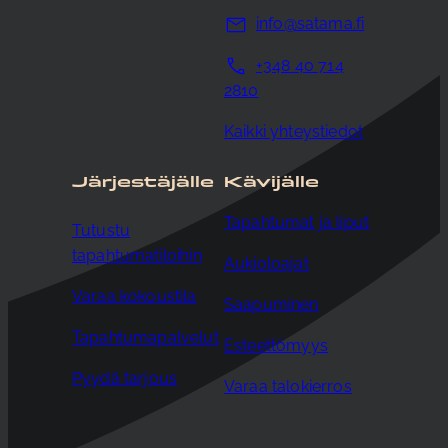
info@satama.fi
+348 40 714
2810
Kaikki yhteystiedot
Järjestäjälle
Kävijälle
Tapahtumat ja liput
Tutustu
tapahtumatiloihin
Aukioloajat
Varaa kokoustila
Saapuminen
Tapahtumapalvelut
Esteettömyys
Pyydä tarjous
Varaa talokierros