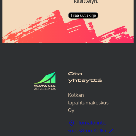
käsittelyn
.
Ota
yhteyttä
Kotkan
tapahtumakeskus
Oy
Tornatorintie
102, 48100 Kotka