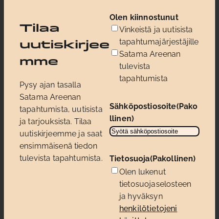
Olen kiinnostunut
Tilaa
Vinkeistä ja uutisista
tapahtumajärjestäjille
uutiskirjee
Satama Areenan
mme
tulevista
tapahtumista
Pysy ajan tasalla
Satama Areenan
Sähköpostiosoite
(Pako
tapahtumista, uutisista
llinen)
ja tarjouksista. Tilaa
uutiskirjeemme ja saat
ensimmäisenä tiedon
tulevista tapahtumista.
Tietosuoja
(Pakollinen)
Olen lukenut
tietosuojaselosteen
ja hyväksyn
henkilötietojeni