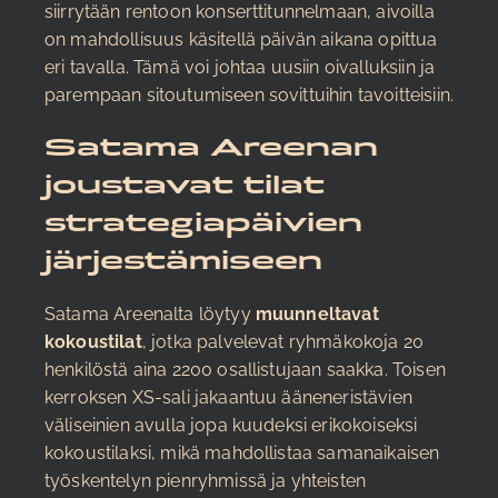
siirrytään rentoon konserttitunnelmaan, aivoilla
on mahdollisuus käsitellä päivän aikana opittua
eri tavalla. Tämä voi johtaa uusiin oivalluksiin ja
parempaan sitoutumiseen sovittuihin tavoitteisiin.
Satama Areenan
joustavat tilat
strategiapäivien
järjestämiseen
Satama Areenalta löytyy
muunneltavat
kokoustilat
, jotka palvelevat ryhmäkokoja 20
henkilöstä aina 2200 osallistujaan saakka. Toisen
kerroksen XS-sali jakaantuu ääneneristävien
väliseinien avulla jopa kuudeksi erikokoiseksi
kokoustilaksi, mikä mahdollistaa samanaikaisen
työskentelyn pienryhmissä ja yhteisten