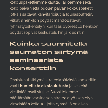
kokouspakettiemme kautta. Tarjoamme sekä
koko päivän että puolen päivän kokouspaketit,
jotka sisältävät kahvitarjoilut ja lounasbuffetin.
Pitkät 8 henkilön pöydät mahdollistavat
ryhmätyöskentelyn, kun taas pyöreät 10 henkilön
pöydät sopivat keskusteluihin ja ideointiin.
Kuinka suunnitella
saumaton siirtymä
seminaarista
konserttiin
Onnistunut siirtymä strategiapäivästä konserttiin
vaatii
huolellista aikataulutusta
ja selkeää
viestintää osallistujille. Suosittelemme
päättämään varsinaisen strategiatyöskentelyn
viimeistään kello 16, jotta ryhmällä on aikaa