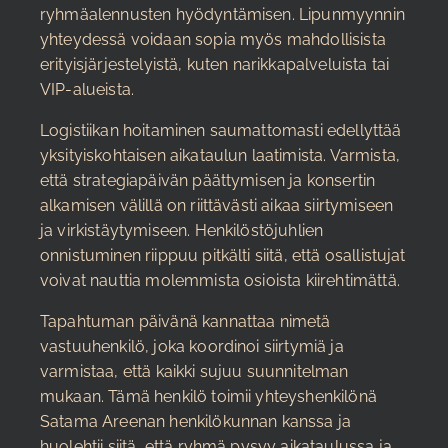
ryhmäalennusten hyödyntämisen. Lipunmyynnin
yhteydessä voidaan sopia myös mahdollisista
erityisjärjestelyistä, kuten narikkapalveluista tai
VIP-alueista.
Logistiikan hoitaminen saumattomasti edellyttää
yksityiskohtaisen aikataulun laatimista. Varmista,
että strategiapäivän päättymisen ja konsertin
alkamisen välillä on riittävästi aikaa siirtymiseen
ja virkistäytymiseen. Henkilöstöjuhlien
onnistuminen riippuu pitkälti siitä, että osallistujat
voivat nauttia molemmista osioista kiirehtimättä.
Tapahtuman päivänä kannattaa nimetä
vastuuhenkilö, joka koordinoi siirtymiä ja
varmistaa, että kaikki sujuu suunnitelman
mukaan. Tämä henkilö toimii yhteyshenkilönä
Satama Areenan henkilökunnan kanssa ja
huolehtii siitä, että ryhmä pysyy aikataulussa ja