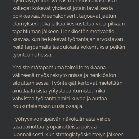
Ryhmäytyminen vahvistuu merkittävästi, kun
kollegat kokevat yhdessä jotain tavallisesta
poikkeavaa. Areenakonsertit tarjoavat jaetun
elämyksen, joka jatkaa keskustelua vielä pitkään
tapahtuman jälkeen. Henkilöstön motivaatio
kasvaa, kun he kokevat työnantajan arvostavan
heitä tarjoamalla laadukkaita kokemuksia pelkän
työnteon ohessa.
Yhdistelmätapahtuma toimii tehokkaana
välineenä myös rekrytoinnissa ja henkilöstön
sitouttamisessa. Työntekijät kertovat mielellään
ainutlaatuisista yritystapahtumista, mikä
vahvistaa työnantajamielikuvaa ja auttaa
houkuttelemaan uusia osaajia.
Työhyvinvointipäivän näkökulmasta viihde
tasapainottaa työpainotteista päivää
luonnollisesti. Kun strategiatyöskentelyn jälkeen