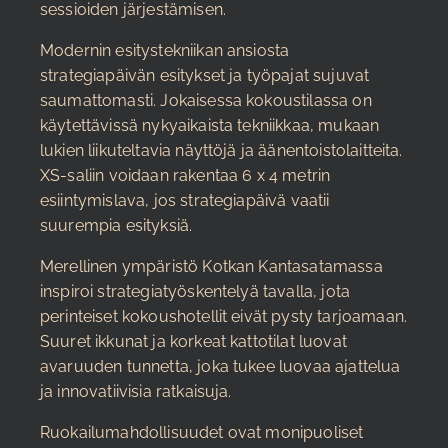
sessioiden järjestämisen.
Modernin esitystekniikan ansiosta
strategiapäivän esitykset ja työpajat sujuvat
saumattomasti. Jokaisessa kokoustilassa on
käytettävissä nykyaikaista tekniikkaa, mukaan
lukien liikuteltavia näyttöjä ja äänentoistolaitteita.
XS-saliin voidaan rakentaa 6 x 4 metrin
esiintymislava, jos strategiapäivä vaatii
suurempia esityksiä.
Merellinen ympäristö Kotkan Kantasatamassa
inspiroi strategiatyöskentelyä tavalla, jota
perinteiset kokoushotellit eivät pysty tarjoamaan.
Suuret ikkunat ja korkeat kattotilat luovat
avaruuden tunnetta, joka tukee luovaa ajattelua
ja innovatiivisia ratkaisuja.
Ruokailumahdollisuudet ovat monipuoliset