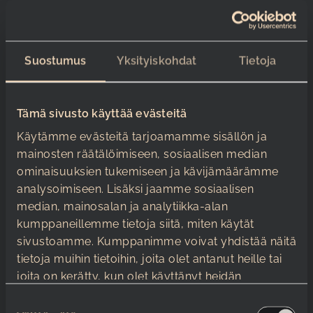
lounas tarjoaa tauon keskusteluille, ja iltapäivän
kahvit voivat toimia siirtymänä kohti rentoa
iltatunnelmaa. Mikäli konsertti alkaa myöhään,
voidaan järjestää kevyt välipala ennen esityksen
Suostumus
Yksityiskohdat
Tietoja
alkua.
Millaisia konsertteja
Tämä sivusto käyttää evästeitä
ja viihdeohjelmaa
Käytämme evästeitä tarjoamamme sisällön ja
Satama Areenalla
mainosten räätälöimiseen, sosiaalisen median
ominaisuuksien tukemiseen ja kävijämäärämme
järjestetään
analysoimiseen. Lisäksi jaamme sosiaalisen
median, mainosalan ja analytiikka-alan
Satama Areenalla järjestetään monipuolista
kumppaneillemme tietoja siitä, miten käytät
konserttiohjelmistoa
, joka soveltuu erilaisille
sivustoamme. Kumppanimme voivat yhdistää näitä
yrityksille ja ryhmille. S-salissa toteutuvat
tietoja muihin tietoihin, joita olet antanut heille tai
akustiset keikat, stand up -esitykset ja
joita on kerätty, kun olet käyttänyt heidän
tunnelmalliset klubikeikat tarjoavat intiimin
palvelujaan.
kokemuksen 250-700 hengen ryhmille. Nouseva
S