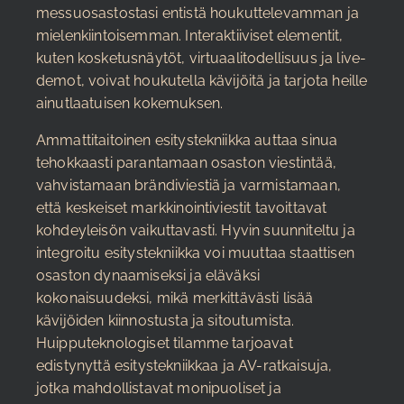
messuosastostasi entistä houkuttelevamman ja
mielenkiintoisemman. Interaktiiviset elementit,
kuten kosketusnäytöt, virtuaalitodellisuus ja live-
demot, voivat houkutella kävijöitä ja tarjota heille
ainutlaatuisen kokemuksen.
Ammattitaitoinen esitystekniikka auttaa sinua
tehokkaasti parantamaan osaston viestintää,
vahvistamaan brändiviestiä ja varmistamaan,
että keskeiset markkinointiviestit tavoittavat
kohdeyleisön vaikuttavasti. Hyvin suunniteltu ja
integroitu esitystekniikka voi muuttaa staattisen
osaston dynaamiseksi ja eläväksi
kokonaisuudeksi, mikä merkittävästi lisää
kävijöiden kiinnostusta ja sitoutumista.
Huipputeknologiset tilamme tarjoavat
edistynyttä esitystekniikkaa ja AV-ratkaisuja,
jotka mahdollistavat monipuoliset ja