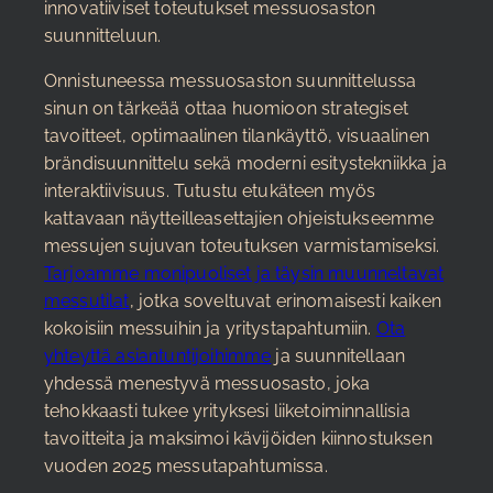
innovatiiviset toteutukset messuosaston
suunnitteluun.
Onnistuneessa messuosaston suunnittelussa
sinun on tärkeää ottaa huomioon strategiset
tavoitteet, optimaalinen tilankäyttö, visuaalinen
brändisuunnittelu sekä moderni esitystekniikka ja
interaktiivisuus. Tutustu etukäteen myös
kattavaan näytteilleasettajien ohjeistukseemme
messujen sujuvan toteutuksen varmistamiseksi.
Tarjoamme monipuoliset ja täysin muunneltavat
messutilat
, jotka soveltuvat erinomaisesti kaiken
kokoisiin messuihin ja yritystapahtumiin.
Ota
yhteyttä asiantuntijoihimme
ja suunnitellaan
yhdessä menestyvä messuosasto, joka
tehokkaasti tukee yrityksesi liiketoiminnallisia
tavoitteita ja maksimoi kävijöiden kiinnostuksen
vuoden 2025 messutapahtumissa.