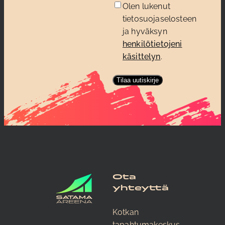
Olen lukenut
tietosuojaselosteen
ja hyväksyn
henkilötietojeni
käsittelyn
.
Ota
yhteyttä
Kotkan
tapahtumakeskus