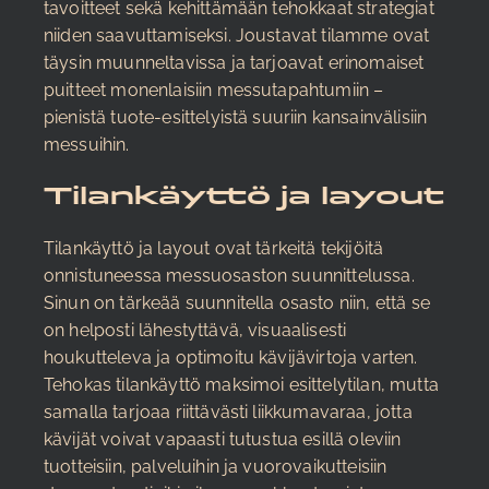
tavoitteet sekä kehittämään tehokkaat strategiat
niiden saavuttamiseksi. Joustavat tilamme ovat
täysin muunneltavissa ja tarjoavat erinomaiset
puitteet monenlaisiin messutapahtumiin –
pienistä tuote-esittelyistä suuriin kansainvälisiin
messuihin.
Tilankäyttö ja layout
Tilankäyttö ja layout ovat tärkeitä tekijöitä
onnistuneessa messuosaston suunnittelussa.
Sinun on tärkeää suunnitella osasto niin, että se
on helposti lähestyttävä, visuaalisesti
houkutteleva ja optimoitu kävijävirtoja varten.
Tehokas tilankäyttö maksimoi esittelytilan, mutta
samalla tarjoaa riittävästi liikkumavaraa, jotta
kävijät voivat vapaasti tutustua esillä oleviin
tuotteisiin, palveluihin ja vuorovaikutteisiin