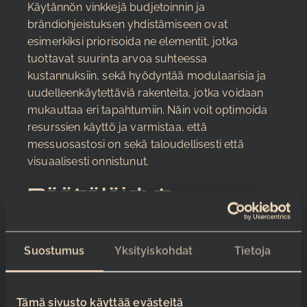
Käytännön vinkkejä budjetoinnin ja
brändiohjeistuksen yhdistämiseen ovat
esimerkiksi priorisoida ne elementit, jotka
tuottavat suurinta arvoa suhteessa
kustannuksiin, sekä hyödyntää modulaarisia ja
uudelleenkäytettäviä rakenteita, jotka voidaan
mukauttaa eri tapahtumiin. Näin voit optimoida
resurssien käyttö ja varmistaa, että
messuosastosi on sekä taloudellisesti että
visuaalisesti onnistunut.
Räätälöidyt
ratkaisut ja
asiakaslähtöisyys
Suostumus
Yksityiskohdat
Tietoja
Jokainen yritys on ainutlaatuinen, ja siksi myös
messuosaston tulee heijastaa yrityksesi omaa
Tämä sivusto käyttää evästeitä
identiteettiä ja vastata sen erityistarpeisiin.