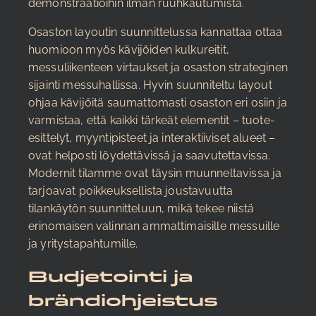
demonstraatioihin ilman ruuhkautumista.
Osaston layoutin suunnittelussa kannattaa ottaa
huomioon myös kävijöiden kulkureitit,
messuliikenteen virtaukset ja osaston strateginen
sijainti messuhallissa. Hyvin suunniteltu layout
ohjaa kävijöitä saumattomasti osaston eri osiin ja
varmistaa, että kaikki tärkeät elementit – tuote-
esittelyt, myyntipisteet ja interaktiiviset alueet –
ovat helposti löydettävissä ja saavutettavissa.
Modernit tilamme ovat täysin muunneltavissa ja
tarjoavat poikkeuksellista joustavuutta
tilankäytön suunnitteluun, mikä tekee niistä
erinomaisen valinnan ammattimaisille messuille
ja yritystapahtumille.
Budjetointi ja
brändiohjeistus