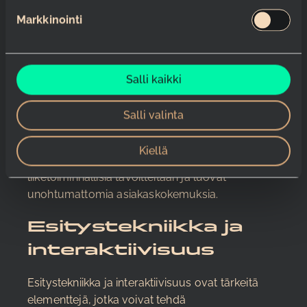
k
sopivat sekä pieniin budjetteihin että suuriin
Markkinointi
s
investointeihin.
e
n
Räätälöityjen ratkaisujen ansiosta asiakkaamme
v
ovat saavuttaneet merkittäviä tuloksia:
Salli kaikki
a
kasvaneet kävijämäärät, parantunut brändin
l
tunnettavuus ja konkreettiset liiketoimintahyödyt.
Salli valinta
i
Keskustelemme aina asiakkaidemme kanssa
n
heidän erityistarpeistaan ja kehitämme yhdessä
Kiellä
t
ratkaisuja, jotka parhaiten tukevat heidän
a
liiketoiminnallisia tavoitteitaan ja luovat
unohtumattomia asiakaskokemuksia.
Esitystekniikka ja
interaktiivisuus
Esitystekniikka ja interaktiivisuus ovat tärkeitä
elementtejä, jotka voivat tehdä