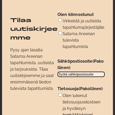
Olen kiinnostunut
Tilaa
Vinkeistä ja uutisista
tapahtumajärjestäjille
uutiskirjee
Satama Areenan
mme
tulevista
tapahtumista
Pysy ajan tasalla
Satama Areenan
Sähköpostiosoite
(Pako
tapahtumista, uutisista
llinen)
ja tarjouksista. Tilaa
uutiskirjeemme ja saat
ensimmäisenä tiedon
tulevista tapahtumista.
Tietosuoja
(Pakollinen)
Olen lukenut
tietosuojaselosteen
ja hyväksyn
henkilötietojeni