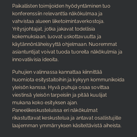
Paikallisten toimijoiden hyödyntäminen tuo
konferenssiin relevanttia näkökulmaa ja
vahvistaa alueen liiketoimintaverkostoja.
Yritysjohtajat, jotka jakavat todellisia
kokemuksiaan, luovat uskottavuutta ja
käytännönläheisyyttä ohjelmaan. Nuoremmat
asiantuntijat voivat tuoda tuoreita näkökulmia ja
innovatiivisia ideoita.
Puhujien valinnassa kannattaa kiinnittää
huomiota esitystaitoihin ja kykyyn kommunikoida
yleisön kanssa. Hyvä puhuja osaa sovittaa
viestinsä yleisön tarpeisiin ja pitää kuulijat
mukana koko esityksen ajan.
Paneelikeskusteluissa eri näkökulmat
rikastuttavat keskustelua ja antavat osallistujille
laajemman ymmärryksen käsiteltävistä aiheista.