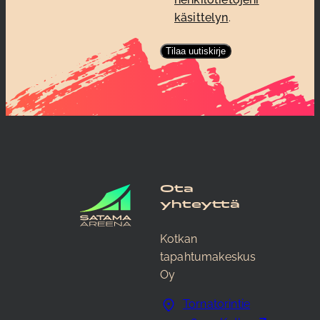
käsittelyn
.
Ota
yhteyttä
Kotkan
tapahtumakeskus
Oy
Tornatorintie