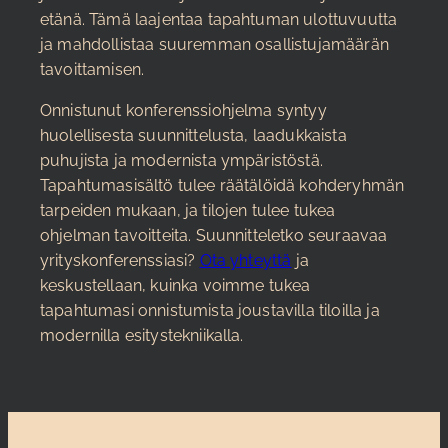
etänä. Tämä laajentaa tapahtuman ulottuvuutta
ja mahdollistaa suuremman osallistujamäärän
tavoittamisen.
Onnistunut konferenssiohjelma syntyy
huolellisesta suunnittelusta, laadukkaista
puhujista ja modernista ympäristöstä.
Tapahtumasisältö tulee räätälöidä kohderyhmän
tarpeiden mukaan, ja tilojen tulee tukea
ohjelman tavoitteita. Suunnitteletko seuraavaa
yrityskonferenssiasi?
Ota yhteyttä
ja
keskustellaan, kuinka voimme tukea
tapahtumasi onnistumista joustavilla tiloilla ja
modernilla esitystekniikalla.