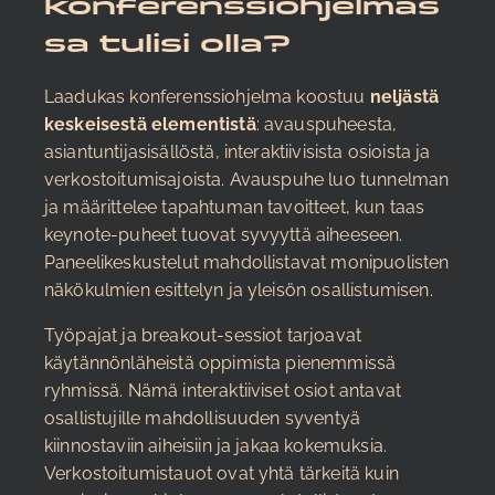
konferenssiohjelmas
sa tulisi olla?
Laadukas konferenssiohjelma koostuu
neljästä
keskeisestä elementistä
: avauspuheesta,
asiantuntijasisällöstä, interaktiivisista osioista ja
verkostoitumisajoista. Avauspuhe luo tunnelman
ja määrittelee tapahtuman tavoitteet, kun taas
keynote-puheet tuovat syvyyttä aiheeseen.
Paneelikeskustelut mahdollistavat monipuolisten
näkökulmien esittelyn ja yleisön osallistumisen.
Työpajat ja breakout-sessiot tarjoavat
käytännönläheistä oppimista pienemmissä
ryhmissä. Nämä interaktiiviset osiot antavat
osallistujille mahdollisuuden syventyä
kiinnostaviin aiheisiin ja jakaa kokemuksia.
Verkostoitumistauot ovat yhtä tärkeitä kuin