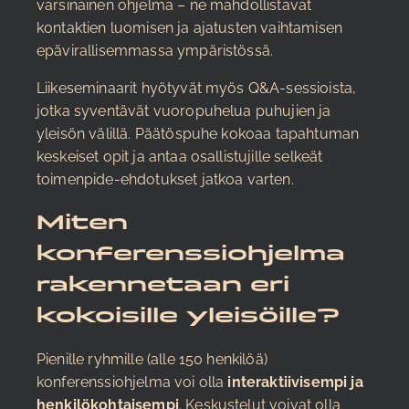
varsinainen ohjelma – ne mahdollistavat
kontaktien luomisen ja ajatusten vaihtamisen
epävirallisemmassa ympäristössä.
Liikeseminaarit hyötyvät myös Q&A-sessioista,
jotka syventävät vuoropuhelua puhujien ja
yleisön välillä. Päätöspuhe kokoaa tapahtuman
keskeiset opit ja antaa osallistujille selkeät
toimenpide-ehdotukset jatkoa varten.
Miten
konferenssiohjelma
rakennetaan eri
kokoisille yleisöille?
Pienille ryhmille (alle 150 henkilöä)
konferenssiohjelma voi olla
interaktiivisempi ja
henkilökohtaisempi
. Keskustelut voivat olla