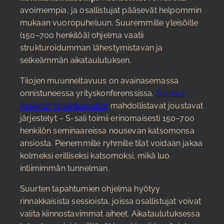
avoimempia, ja osallistujat pääsevät helpommin
mukaan vuoropuheluun. Suuremmille yleisöille
(150–700 henkilöä) ohjelma vaatii
strukturoidumman lähestymistavan ja
selkeämmän aikataulutuksen.
Tilojen muunneltavuus on avainasemassa
onnistuneessa yrityskonferenssissa.
Satama
Areenan tapahtumatilat
mahdollistavat joustavat
järjestelyt – S-sali toimii erinomaisesti 150–700
henkilön seminaareissa nousevan katsomonsa
ansiosta. Pienemmille ryhmille tilat voidaan jakaa
kolmeksi erilliseksi katsomoksi, mikä luo
intiimimmän tunnelman.
Suurten tapahtumien ohjelma hyötyy
rinnakkaisista sessioista, joissa osallistujat voivat
valita kiinnostavimmat aiheet. Aikataulutuksessa