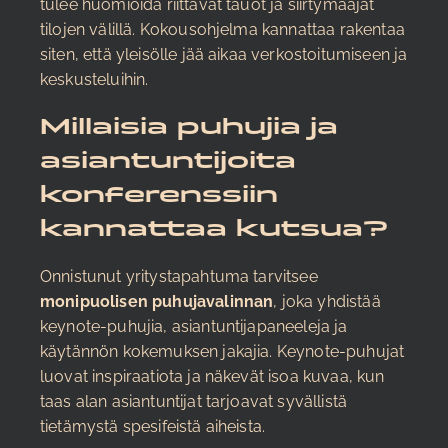
tulee huomioida riittävät tauot ja siirtymäajat
tilojen välillä. Kokousohjelma kannattaa rakentaa
siten, että yleisölle jää aikaa verkostoitumiseen ja
keskusteluihin.
Millaisia puhujia ja
asiantuntijoita
konferenssiin
kannattaa kutsua?
Onnistunut yritystapahtuma tarvitsee
monipuolisen puhujavalinnan
, joka yhdistää
keynote-puhujia, asiantuntijapaneeleja ja
käytännön kokemuksen jakajia. Keynote-puhujat
luovat inspiraatiota ja näkevät isoa kuvaa, kun
taas alan asiantuntijat tarjoavat syvällistä
tietämystä spesifeistä aiheista.