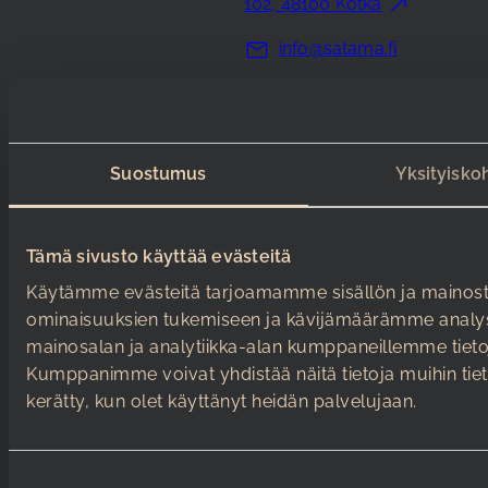
102, 48100 Kotka
info@satama.fi
+348 40 714
2810
Kaikki yhteystiedot
Suostumus
Yksityisko
Järjestäjälle
Kävijälle
Tämä sivusto käyttää evästeitä
Tapahtumat ja liput
Tutustu
Käytämme evästeitä tarjoamamme sisällön ja mainoste
tapahtumatiloihin
Aukioloajat
ominaisuuksien tukemiseen ja kävijämäärämme analys
Varaa kokoustila
mainosalan ja analytiikka-alan kumppaneillemme tietoj
Saapuminen
Kumppanimme voivat yhdistää näitä tietoja muihin tietoih
Tapahtumapalvelut
Esteettömyys
kerätty, kun olet käyttänyt heidän palvelujaan.
Pyydä tarjous
Varaa talokierros
S