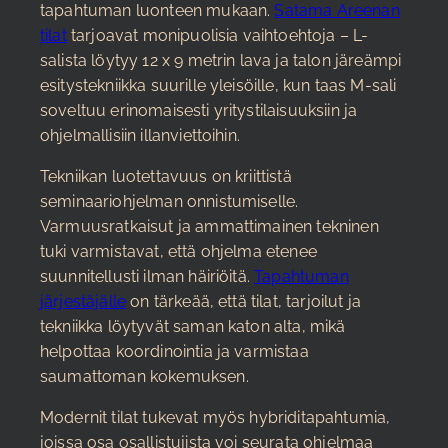
tapahtuman luonteen mukaan.
Satama Areenan
tilat
tarjoavat monipuolisia vaihtoehtoja – L-
salista löytyy 12 x 9 metrin lava ja talon järeämpi
esitystekniikka suurille yleisöille, kun taas M-sali
soveltuu erinomaisesti yritystilaisuuksiin ja
ohjelmallisiin illanviettoihin.
Tekniikan luotettavuus on kriittistä
seminaariohjelman onnistumiselle.
Varmuusratkaisut ja ammattimainen tekninen
tuki varmistavat, että ohjelma etenee
suunnitellusti ilman häiriöitä.
Tapahtuman
järjestäjälle
on tärkeää, että tilat, tarjoilut ja
tekniikka löytyvät saman katon alta, mikä
helpottaa koordinointia ja varmistaa
saumattoman kokemuksen.
Modernit tilat tukevat myös hybriditapahtumia,
joissa osa osallistujista voi seurata ohjelmaa