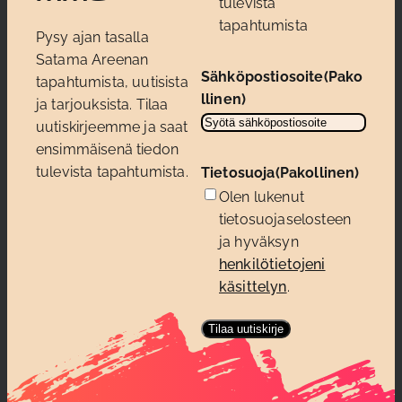
tulevista
tapahtumista
Pysy ajan tasalla
Satama Areenan
Sähköpostiosoite
(Pako
tapahtumista, uutisista
llinen)
ja tarjouksista. Tilaa
uutiskirjeemme ja saat
ensimmäisenä tiedon
tulevista tapahtumista.
Tietosuoja
(Pakollinen)
Olen lukenut
tietosuojaselosteen
ja hyväksyn
henkilötietojeni
käsittelyn
.