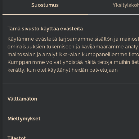
Kaikki yhteystiedot
Suostumus
Yksityisko
Järjestäjälle
Kävijälle
Tapahtumat ja liput
Tämä sivusto käyttää evästeitä
Tutustu
tapahtumatiloihin
Käytämme evästeitä tarjoamamme sisällön ja mainoste
Aukioloajat
ominaisuuksien tukemiseen ja kävijämäärämme analys
Varaa kokoustila
Saapuminen
mainosalan ja analytiikka-alan kumppaneillemme tietoj
Kumppanimme voivat yhdistää näitä tietoja muihin tietoih
Tapahtumapalvelut
Esteettömyys
kerätty, kun olet käyttänyt heidän palvelujaan.
Pyydä tarjous
Varaa talokierros
S
Välttämätön
u
o
s
Mieltymykset
t
Verkkosivuston käyttöehdot
u
m
Tilastot