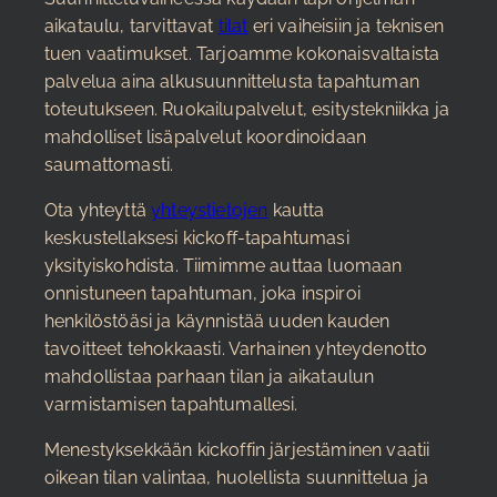
aikataulu, tarvittavat
tilat
eri vaiheisiin ja teknisen
tuen vaatimukset. Tarjoamme kokonaisvaltaista
palvelua aina alkusuunnittelusta tapahtuman
toteutukseen. Ruokailupalvelut, esitystekniikka ja
mahdolliset lisäpalvelut koordinoidaan
saumattomasti.
Ota yhteyttä
yhteystietojen
kautta
keskustellaksesi kickoff-tapahtumasi
yksityiskohdista. Tiimimme auttaa luomaan
onnistuneen tapahtuman, joka inspiroi
henkilöstöäsi ja käynnistää uuden kauden
tavoitteet tehokkaasti. Varhainen yhteydenotto
mahdollistaa parhaan tilan ja aikataulun
varmistamisen tapahtumallesi.
Menestyksekkään kickoffin järjestäminen vaatii
oikean tilan valintaa, huolellista suunnittelua ja