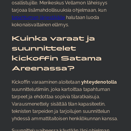
osallistujille. Merikeskus Vellamon läheisyys
tarjoaa lisämahdollisuuksia ohjelmaan, kun
tapahtuman järjestäjälle
halutaan luoda
kokonaisvaltainen elämys.
Kuinka varaat ja
suunnittelet
kickoffin Satama
Areenassa?
Kickoffin varaaminen aloitetaan
yhteydenotolla
suunnittelutiimiin, joka kartoittaa tapahtuman
tarpeet ja ehdottaa sopivia tilaratkaisuja.
Varausmenettely sisältää tilan kapasiteetin,
teknisten tarpeiden ja tarjoilujen suunnittelun
yhdessä ammattitaitoisen henkilökunnan kanssa.
Suunnitteluvaiheessa käydään läpi ohjelman