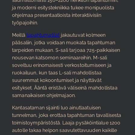
saumattomasti 150–2200 henkilön tapahtumiin,
ja moderni esitystekniikka tukee monipuolista
ohjelmaa presentaatioista interaktiivisiin
työpajoihin.
Meillä
tapahtumatilat
jakautuvat kolmeen
pääsaliin, jotka voidaan muokata tapahtuman
tarpeiden mukaan. S-sali tarjoaa 725-paikkaisen
nousevan katsomon seminaareihin, M-sali
soveltuu erinomaisesti verkostoitumiseen ja
ruokailuun, kun taas L-sali mahdollistaa
suuremmat kokoontumiset ja näyttävät
esitykset. Ääntä eristävä väliseinä mahdollistaa
samanaikaisen ohjelmajaon.
Kantasataman sijainti luo ainutlaatuisen
tunnelman, joka erottaa tapahtuman tavallisesta
toimistoympäristöstä. Laaja pysäköintialue 1200
autolle takaa helpon saavutettavuuden kaikille