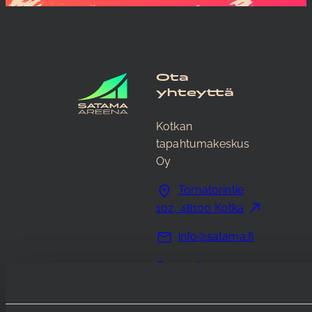
Ota
yhteyttä
Kotkan
tapahtumakeskus
Oy
Tornatorintie
102, 48100 Kotka
info@satama.fi
+348 40 714
2810