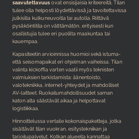
saavutettavuus
ovat ensisijaisia kriteereitä. Tilan
tulee olla helposti löydettävissä ja tavoitettavissa
julkisilla kulkuneuvoilla tai autolla. Riittävä
pysäköintitila on välttämätön, erityisesti kun
osallistujia tulee eri puolilta maakuntaa tai
kauempaa.
Kapasiteetin arvioinnissa huomioi sekä istuma-
että seisomapaikat eri ohjelman vaiheissa. Tilan
valinta kickoffia varten vaatii myös teknisten
valmiuksien tarkistamista: äänentoisto,
valotekniikka, internet-yhteydet ja mahdolliset
AV-laitteet. Ruokailumahdollisuudet saman
katon alta säästävät aikaa ja helpottavat
logistiikkaa.
Hinnoittelussa vertaile kokonaispaketteja, jotka
sisältävät tilan vuokran, esitystekniikan ja
tarjoilupalvelut. Kotkan alueella kannattaa