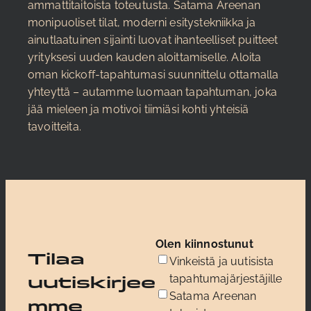
ammattitaitoista toteutusta. Satama Areenan
monipuoliset tilat, moderni esitystekniikka ja
ainutlaatuinen sijainti luovat ihanteelliset puitteet
yrityksesi uuden kauden aloittamiselle. Aloita
oman kickoff-tapahtumasi suunnittelu ottamalla
yhteyttä – autamme luomaan tapahtuman, joka
jää mieleen ja motivoi tiimiäsi kohti yhteisiä
tavoitteita.
Olen kiinnostunut
Tilaa
Vinkeistä ja uutisista
tapahtumajärjestäjille
uutiskirjee
Satama Areenan
mme