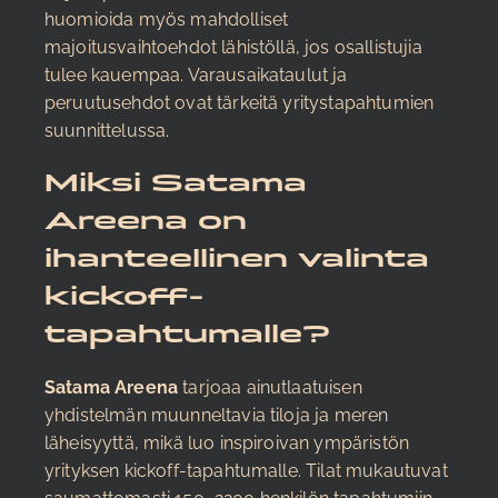
huomioida myös mahdolliset
majoitusvaihtoehdot lähistöllä, jos osallistujia
tulee kauempaa. Varausaikataulut ja
peruutusehdot ovat tärkeitä yritystapahtumien
suunnittelussa.
Miksi Satama
Areena on
ihanteellinen valinta
kickoff-
tapahtumalle?
Satama Areena
tarjoaa ainutlaatuisen
yhdistelmän muunneltavia tiloja ja meren
läheisyyttä, mikä luo inspiroivan ympäristön
yrityksen kickoff-tapahtumalle. Tilat mukautuvat