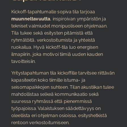
Kickoff-tapahtumalle sopiva tila tarjoaa
muunneltavuutta
, inspiroivan ympäristön ja
tekniset valmiudet monipuoliseen ohjelmaan.
Tila tukee sekä esitysten pitämistä että
ryhmätöitä, verkostoitumista ja yhteistä
ruokailua. Hyvä kickoff-tila luo energisen
ilmapiirin, joka motivoi tiimiä uuden kauden
tavoitteisiin.
Yritystapahtuman tila kickoffille tarvitsee riittävän
kapasiteetin koko tiimille istuma- ja
seisomapaikkojen suhteen. Tilan akustiikan tulee
mahdollistaa selkeä kommunikaatio sekä
suuressa ryhmässä että pienemmissä
työpajoissa. Valaistuksen säädettävyys on
oleellista eri ohjelman osioissa, esityshetkistä
rentoon verkostoitumiseen.