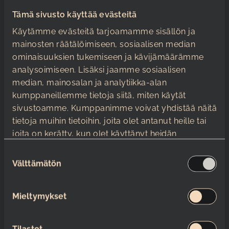
yhteistyö mahdollistaa monipuolisten ja
Tämä sivusto käyttää evästeitä
ainutlaatuisten tapahtumien järjestämisen, jotka
Käytämme evästeitä tarjoamamme sisällön ja
yhdistävät oppimisen, luovuuden ja elämykset.
mainosten räätälöimiseen, sosiaalisen median
Yhteistyön ansiosta voimme tarjota laajan
ominaisuuksien tukemiseen ja kävijämäärämme
valikoiman palveluita ja tiloja, jotka vastaavat
analysoimiseen. Lisäksi jaamme sosiaalisen
erilaisten tapahtumien tarpeisiin.
median, mainosalan ja analytiikka-alan
kumppaneillemme tietoja siitä, miten käytät
Yhteistyö Merikeskus Vellamon ja XAMK:in
sivustoamme. Kumppanimme voivat yhdistää näitä
kampuksen kanssa luo sykähdyttävän
tietoja muihin tietoihin, joita olet antanut heille tai
kokonaisuuden, joka houkuttelee kävijöitä niin
joita on kerätty, kun olet käyttänyt heidän
läheltä kuin kauempaakin. Tämä tekee Satama
palvelujaan.
Areenasta erinomaisen valinnan tapahtumien
S
järjestämiseen, sillä voimme tarjota monipuolisia
Välttämätön
u
ja ainutlaatuisia elämyksiä kaikille osallistujille.
o
s
Helppo
Mieltymykset
t
saavutettavuus ja
u
m
Tilastot