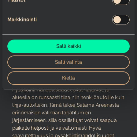
pysäköinti
u
k
Satama Areena sijaitsee keskeisellä paikalla
Markkinointi
s
Kotkan Kantasatamassa, mikä tekee siitä helposti
e
saavutettavan niin julkisilla kulkuvälineillä kuin
n
omalla autollakin. Hyvät liikenneyhteydet ja
v
Salli kaikki
riittävät pysäköintimahdollisuudet takaavat, että
a
osallistujat pääsevät paikalle vaivattomasti.
l
Tämä on tärkeää erityisesti suurten tapahtumien
Salli valinta
i
yhteydessä, jolloin osallistujia saapuu monista
n
eri paikoista.
Kiellä
t
a
Pysäköintimahdollisuudet ovat kattavat, ja
alueella on runsaasti tilaa niin henkilöautoille kuin
linja-autoillekin. Tämä tekee Satama Areenasta
erinomaisen valinnan tapahtumien
järjestämiseen, sillä osallistujat voivat saapua
paikalle helposti ja vaivattomasti. Hyvä
saavutettavuus ja pysäköintimahdollisuudet