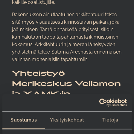
kaikille osallistujille.
Rakennuksen ainutlaatuinen arkkitehtuuri tekee
siitä myös visuaalisesti kiinnostavan paikan, joka
jää mieleen. Tämä on tärkeää erityisesti silloin,
kun halutaan luoda tapahtumasta ikimuistoinen
kokemus. Arkkitehtuurin ja meren läheisyyden
yhdistelmä tekee Satama Areenasta erinomaisen
valinnan monenlaisiin tapahtumiin.
Yhteistyö
Merikeskus Vellamon
ja XAMK:in
kampuksen kanssa
Satama Areena tekee tiivistä yhteistyötä
Suostumus
Yksityiskohdat
Tietoja
Merikeskus Vellamon ja viereiselle tontille
nousevan XAMK:in kampuksen kanssa. Tämä