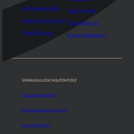
Varaa kokoustila
Saapuminen
Tapahtumapalvelut
Esteettömyys
Pyydä tarjous
Varaa talokierros
Verkkosivuston käyttöehdot
Tietosuojaseloste
Saavutettavuusseloste
Evästeseloste