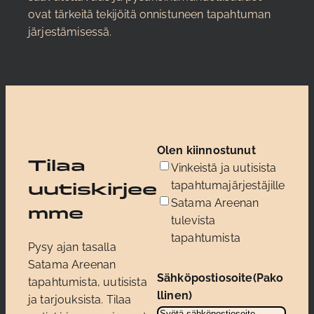
ovat tärkeitä tekijöitä onnistuneen tapahtuman
järjestämisessä.
Olen kiinnostunut
Tilaa
Vinkeistä ja uutisista
tapahtumajärjestäjille
uutiskirjee
Satama Areenan
mme
tulevista
tapahtumista
Pysy ajan tasalla
Satama Areenan
Sähköpostiosoite
(Pako
tapahtumista, uutisista
llinen)
ja tarjouksista. Tilaa