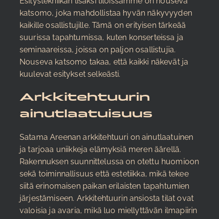
Esitystekniikan lisäksi tiloissamme on nouseva
katsomo, joka mahdollistaa hyvän näkyvyyden
kaikille osallistujille. Tämä on erityisen tärkeää
suurissa tapahtumissa, kuten konserteissa ja
seminaareissa, joissa on paljon osallistujia.
Nouseva katsomo takaa, että kaikki näkevät ja
kuulevat esitykset selkeästi.
Arkkitehtuurin
ainutlaatuisuus
Satama Areenan arkkitehtuuri on ainutlaatuinen
ja tarjoaa uniikkeja elämyksiä meren äärellä.
Rakennuksen suunnittelussa on otettu huomioon
sekä toiminnallisuus että estetiikka, mikä tekee
siitä erinomaisen paikan erilaisten tapahtumien
järjestämiseen. Arkkitehtuurin ansiosta tilat ovat
valoisia ja avaria, mikä luo miellyttävän ilmapiirin