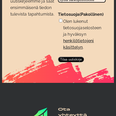
uutiskirjeemme ja saat
ensimmäisenä tiedon
tulevista tapahtumista.
Tietosuoja
(Pakollinen)
Olen lukenut
tietosuojaselosteen
ja hyväksyn
henkilötietojeni
käsittelyn
.
Ota
yhteyttä