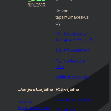
Kotkan
tapahtumakeskus
Oy
Tornatorintie
102, 48100 Kotka
info@satama.fi
+348 40 714
2810
Kaikki yhteystiedot
Järjestäjälle
Kävijälle
Tapahtumat ja liput
Tutustu
tapahtumatiloihin
Aukioloajat