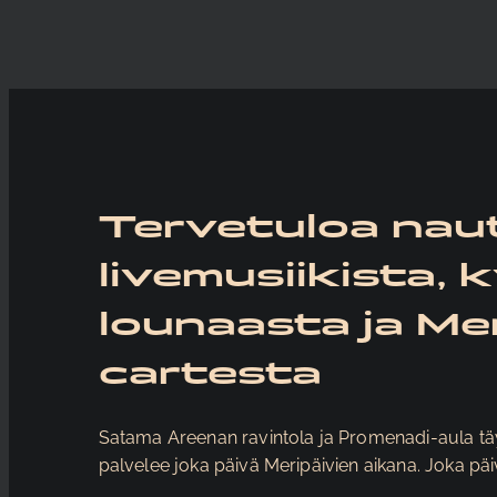
Tervetuloa nau
livemusiikista, 
lounaasta ja Mer
cartesta
Satama Areenan ravintola ja Promenadi-aula täy
palvelee joka päivä Meripäivien aikana. Joka pä