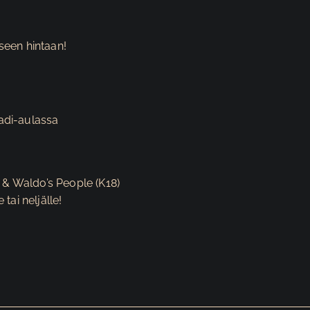
iseen hintaan!
adi-aulassa
n & Waldo’s People (K18)
tai neljälle!