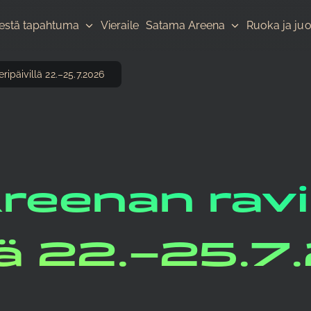
jestä tapahtuma
Vieraile
Satama Areena
Ruoka ja ju
ipäivillä 22.–25.7.2026
eenan ravi
llä 22.–25.