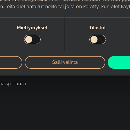
in, joita olet antanut heille tai joita on kerätty, kun olet k
Mieltymykset
Tilastot
-maustevoita ja friteerattua varhaisperunaa
Salli valinta
arhaisperunaa