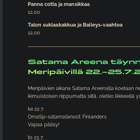
n
Panna cotta ja mansikkaa
t
12,00
a
Talon suklaakakkua ja Baileys-vaahtoa
12,00
Satama Areena täynn
Meripäivillä 22.–25.7
Meripäivien aikana Satama Areenalla koetaan neljä
ikimuistoisen riippumatta siitä, oletko liikkeell
ke 22.7.
OmaSp-satamatanssit: Finlanders
Vapaa pääsy!
to 23.7.