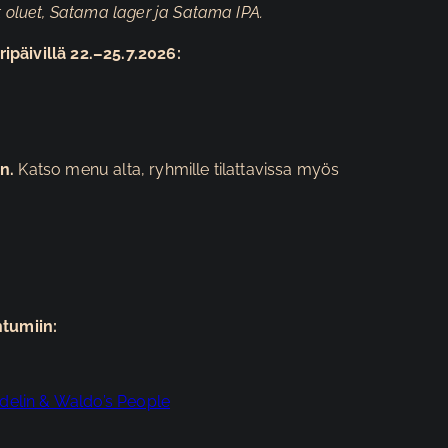
luet, Satama lager ja Satama IPA.
ipäivillä 22.–25.7.2026:
n.
Katso menu alta, ryhmille tilattavissa myös
htumiin:
ndelin & Waldo’s People