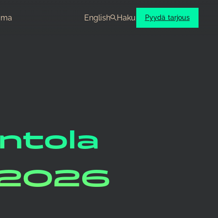
oma
English
Haku
Pyydä tarjous
ntola
7.2026