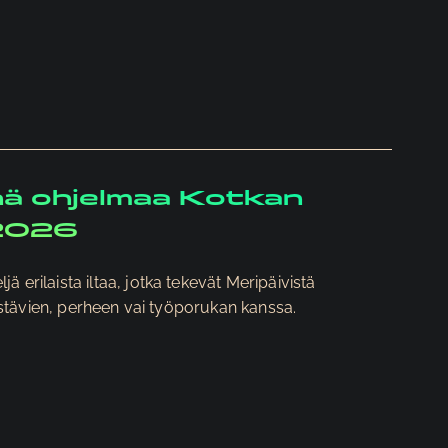
ä ohjelmaa Kotkan
.2026
 erilaista iltaa, jotka tekevät Meripäivistä
ä ystävien, perheen vai työporukan kanssa.