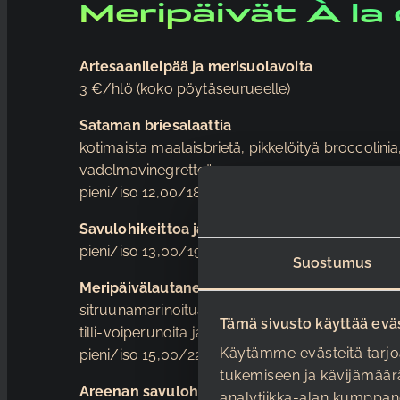
Meripäivät À la
Artesaanileipää ja merisuolavoita
3 €/hlö (koko pöytäseurueelle)
Sataman briesalaattia
kotimaista maalaisbrietä, pikkelöityä broccolin
vadelmavinegretteä
pieni/iso 12,00/18,00
Savulohikeittoa ja voissa paahdettua ruisleip
pieni/iso 13,00/19,50
Suostumus
Meripäivälautanen
sitruunamarinoitua silakkaa, graavattua lohta
Tämä sivusto käyttää evä
tilli-voiperunoita ja ruisleipää
Käytämme evästeitä tarjo
pieni/iso 15,00/22,50
tukemiseen ja kävijämäär
Areenan savulohta
analytiikka-alan kumppan