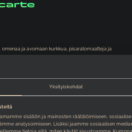
 carte
ia, omenaa ja avomaan kurkkua, pisaratomaatteja ja
ää
Yksityiskohdat
 ja savuahvenmoussea,
steitä
amamme sisällön ja mainosten räätälöimiseen, sosiaalis
ämme analysoimiseen. Lisäksi jaamme sosiaalisen median
eillemme tietoja siitä, miten käytät sivustoamme. Kumpp