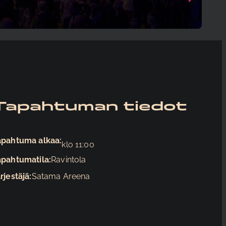
Tapahtuman tiedot
apahtuma alkaa:
11:00
apahtumatila:
Ravintola
rjestäjä:
Satama Areena