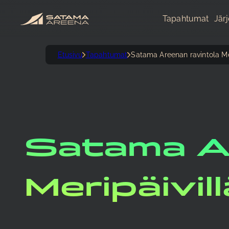
Tapahtumat
Jär
Etusivu
Tapahtumat
Satama Areenan ravintola Mer
Satama Ar
Meripäivi