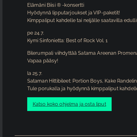
Elämäni Biisi ® -konsertti
Hyödynnä lipputarjoukset ja VIP-paketit!
Kimppaliput kahdelle tai neljälle saatavilla edull
pe 24.7.
Kymi Sinfonietta: Best of Rock Vol. 1
Bilerumpali viihdyttää Satama Areenan Promen
Vapaa pääsy!
la 25.7.
Sataman Hittibileet: Portion Boys, Kake Randeli
Tule porukalla ja hyödynnä kimppaliput kahdelle 
Katso koko ohjelma ja osta liput