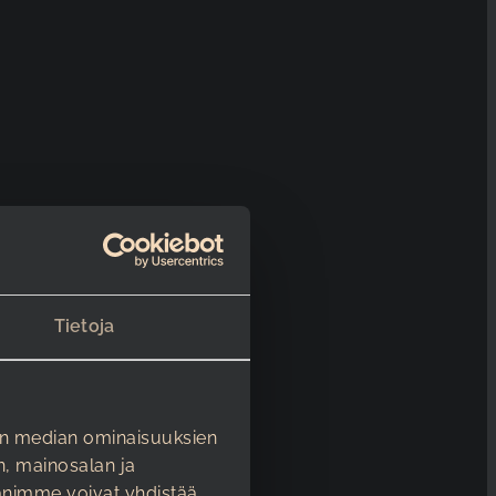
Tietoja
en median ominaisuuksien
, mainosalan ja
animme voivat yhdistää