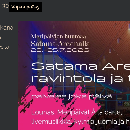
:30
Vapaa pääsy
ikana
ä
sta.