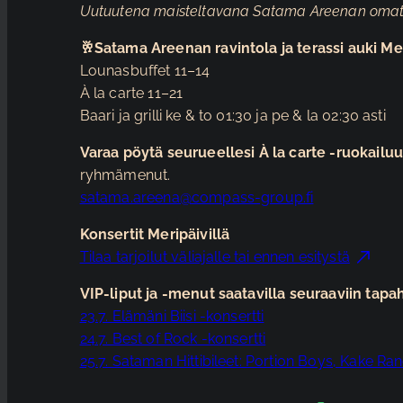
Uutuutena maisteltavana Satama Areenan omat o
🥂Satama Areenan ravintola ja terassi auki Mer
Lounasbuffet 11–14
À la carte 11–21
Baari ja grilli ke & to 01:30 ja pe & la 02:30 asti
Varaa pöytä seurueellesi À la carte -ruokailuu
ryhmämenut.
satama.areena@compass-group.fi
Konsertit Meripäivillä
Tilaa tarjoilut väliajalle tai ennen esitystä
VIP-liput ja -menut saatavilla seuraaviin tapa
23.7. Elämäni Biisi -konsertti
24.7. Best of Rock -konsertti
25.7. Sataman Hittibileet: Portion Boys, Kake Ra