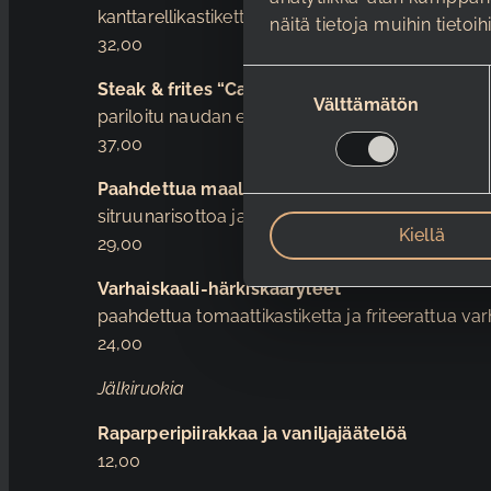
kanttarellikastiketta ja tilli-voiperunaa
näitä tietoja muihin tietoih
32,00
S
Steak & frites “Cafe de Paris”
u
Välttämätön
pariloitu naudan entrecote 250 g, Cafe de Paris
o
37,00
s
t
Paahdettua maalaiskanaa
u
sitruunarisottoa ja bearnaisekastiketta
m
Kiellä
29,00
u
k
Varhaiskaali-härkiskääryleet
s
paahdettua tomaattikastiketta ja friteerattua v
e
24,00
n
Jälkiruokia
v
a
Raparperipiirakkaa ja vaniljajäätelöä
l
12,00
i