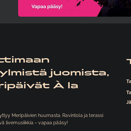
ttimaan
kylmistä juomista,
T
ipäivät À la
T
Jä
ttyy Meripäivien huumasta. Ravintola ja terassi
ivä livemusiikkia – vapaa pääsy!