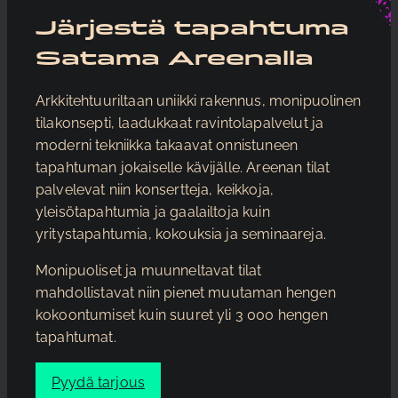
Järjestä tapahtuma
Satama Areenalla
Arkkitehtuuriltaan uniikki rakennus, monipuolinen
tilakonsepti, laadukkaat ravintolapalvelut ja
moderni tekniikka takaavat onnistuneen
tapahtuman jokaiselle kävijälle. Areenan tilat
palvelevat niin konsertteja, keikkoja,
yleisötapahtumia ja gaalailtoja kuin
yritystapahtumia, kokouksia ja seminaareja.
Monipuoliset ja muunneltavat tilat
mahdollistavat niin pienet muutaman hengen
kokoontumiset kuin suuret yli 3 000 hengen
tapahtumat.
Pyydä tarjous