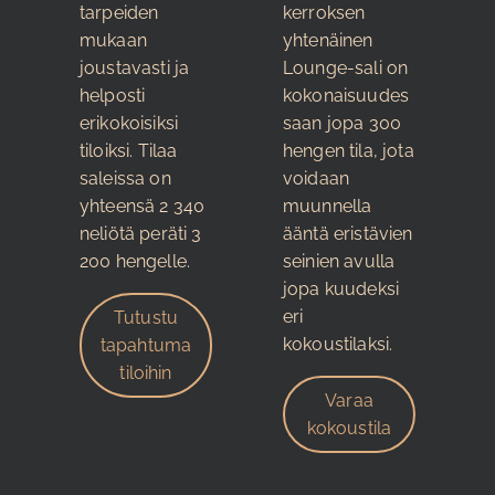
tarpeiden
kerroksen
mukaan
yhtenäinen
joustavasti ja
Lounge-sali on
helposti
kokonaisuudes
erikokoisiksi
saan jopa 300
tiloiksi. Tilaa
hengen tila, jota
saleissa on
voidaan
yhteensä 2 340
muunnella
neliötä peräti 3
ääntä eristävien
200 hengelle.
seinien avulla
jopa kuudeksi
eri
Tutustu
kokoustilaksi.
tapahtuma
tiloihin
Varaa
kokoustila