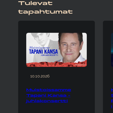
Tulevat
tapahtumat
10.10.2026
Muistoissamme
Tapani Kansa -
juhlakonsertti
i