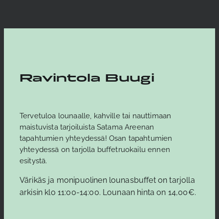
Ravintola Buugi
Tervetuloa lounaalle, kahville tai nauttimaan
maistuvista tarjoiluista Satama Areenan
tapahtumien yhteydessä! Osan tapahtumien
yhteydessä on tarjolla buffetruokailu ennen
esitystä.
Värikäs ja monipuolinen lounasbuffet on tarjolla
arkisin klo 11:00-14:00. Lounaan hinta on 14,00€.