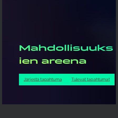
Mahdollisuuks
ien areena
Järjestä tapahtuma
Tulevat tapahtumat