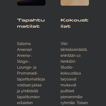
Tapahtu
Kokoust
matilat
ilat
Satama
Viisi
Areenan
kiinteäseinäistä,
Areena-,
enintään 10
Stage-,
henkilön
Lounge- ja
Studio-
Promenadi-
kokoustilaa
tapahtumatiloja
tarjoavat
voidaan jakaa
mukavat
ja yhdistellä
puitteet
tapahtumien
pienemmille
erilaisten
ryhmille. Toisen