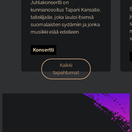
Juhlakonsertti on
kunnianosoitus Tapani Kansalle,
j
taiteilijalle, joka lauloi itsensä
s
suomalaisten sydämiin ja jonka
m
musiikki elää edelleen.
s
Konsertti
Kaikki
tapahtumat