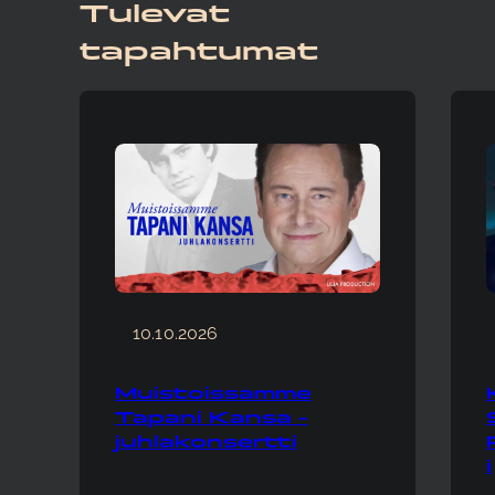
Tulevat
tapahtumat
10.10.2026
Muistoissamme
Tapani Kansa -
juhlakonsertti
i