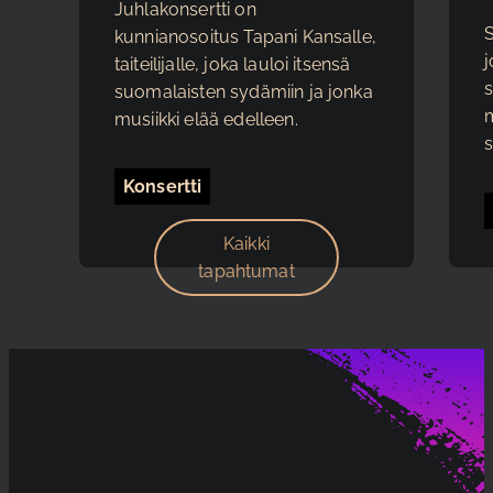
Juhlakonsertti on
kunnianosoitus Tapani Kansalle,
j
taiteilijalle, joka lauloi itsensä
s
suomalaisten sydämiin ja jonka
m
musiikki elää edelleen.
s
Konsertti
Kaikki
tapahtumat