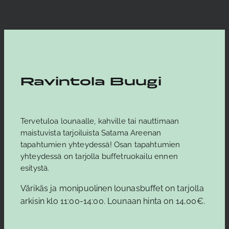
Ravintola Buugi
Tervetuloa lounaalle, kahville tai nauttimaan
maistuvista tarjoiluista Satama Areenan
tapahtumien yhteydessä! Osan tapahtumien
yhteydessä on tarjolla buffetruokailu ennen
esitystä.
Värikäs ja monipuolinen lounasbuffet on tarjolla
arkisin klo 11:00-14:00. Lounaan hinta on 14,00€.