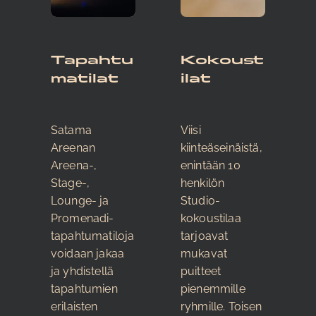
Tapahtu
Kokoust
matilat
ilat
Satama
Viisi
Areenan
kiinteäseinäistä,
Areena-,
enintään 10
Stage-,
henkilön
Lounge- ja
Studio-
Promenadi-
kokoustilaa
tapahtumatiloja
tarjoavat
voidaan jakaa
mukavat
ja yhdistellä
puitteet
tapahtumien
pienemmille
erilaisten
ryhmille. Toisen