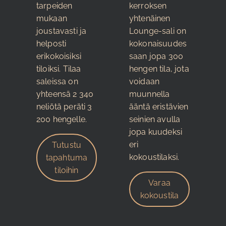
tarpeiden
kerroksen
mukaan
yhtenäinen
joustavasti ja
Lounge-sali on
helposti
kokonaisuudes
erikokoisiksi
saan jopa 300
tiloiksi. Tilaa
hengen tila, jota
saleissa on
voidaan
yhteensä 2 340
muunnella
neliötä peräti 3
ääntä eristävien
200 hengelle.
seinien avulla
jopa kuudeksi
eri
Tutustu
kokoustilaksi.
tapahtuma
tiloihin
Varaa
kokoustila