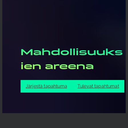
Mahdollisuuks
ien areena
Järjestä tapahtuma
Tulevat tapahtumat