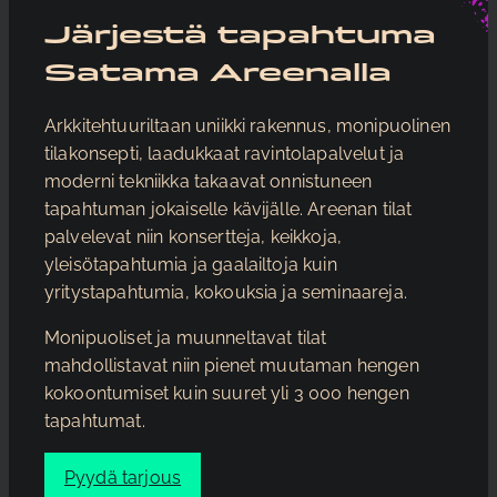
Järjestä tapahtuma
Satama Areenalla
Arkkitehtuuriltaan uniikki rakennus, monipuolinen
tilakonsepti, laadukkaat ravintolapalvelut ja
moderni tekniikka takaavat onnistuneen
tapahtuman jokaiselle kävijälle. Areenan tilat
palvelevat niin konsertteja, keikkoja,
yleisötapahtumia ja gaalailtoja kuin
yritystapahtumia, kokouksia ja seminaareja.
Monipuoliset ja muunneltavat tilat
mahdollistavat niin pienet muutaman hengen
kokoontumiset kuin suuret yli 3 000 hengen
tapahtumat.
Pyydä tarjous