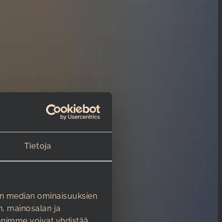
Tietoja
en median ominaisuuksien
, mainosalan ja
animme voivat yhdistää