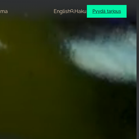
oma
English
Haku
Pyydä tarjous