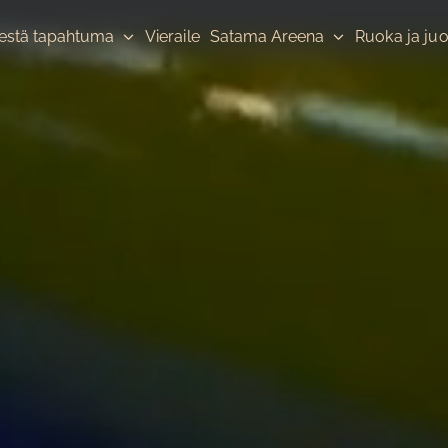
jestä tapahtuma
Vieraile
Satama Areena
Ruoka ja ju