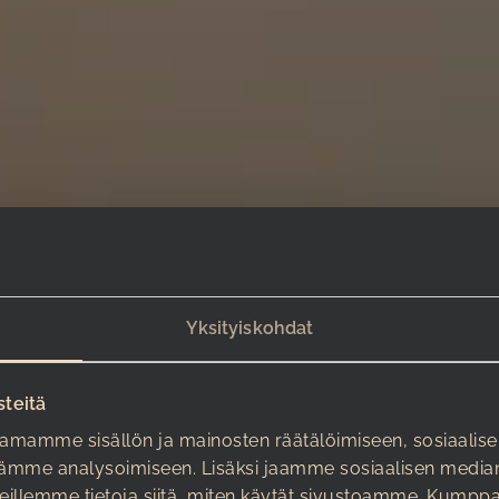
Yksityiskohdat
steitä
amamme sisällön ja mainosten räätälöimiseen, sosiaalis
ämme analysoimiseen. Lisäksi jaamme sosiaalisen median
eillemme tietoja siitä, miten käytät sivustoamme. Kumpp