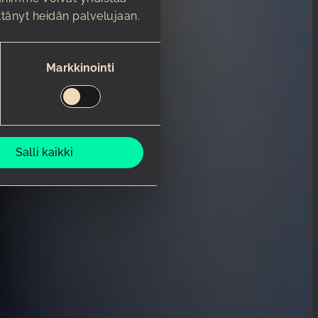
äyttänyt heidän palvelujaan.
Markkinointi
Salli kaikki